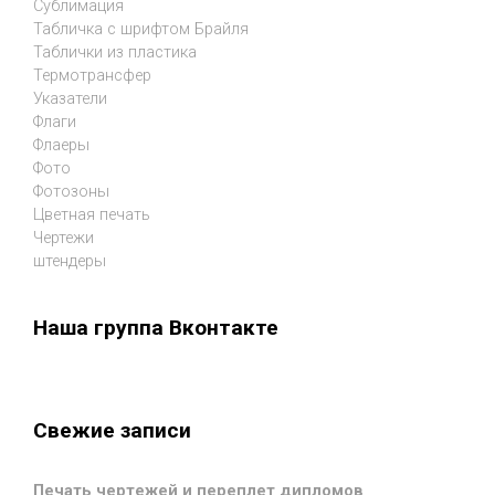
Сублимация
Табличка с шрифтом Брайля
Таблички из пластика
Термотрансфер
Указатели
Флаги
Флаеры
Фото
Фотозоны
Цветная печать
Чертежи
штендеры
Наша группа Вконтакте
Свежие записи
Печать чертежей и переплет дипломов