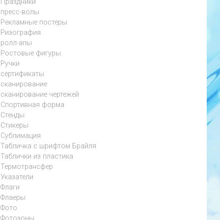
Праздники
пресс-волы
Рекламные постеры
Ризография
ролл-апы
Ростовые фигуры
Ручки
сертификаты
сканирование
сканирование чертежей
Спортивная форма
Стенды
Стикеры
Сублимация
Табличка с шрифтом Брайля
Таблички из пластика
Термотрансфер
Указатели
Флаги
Флаеры
Фото
Фотозоны