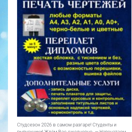
Студсезон 2026 в самом разгаре! Студенты и
выпускники! Ждём Вас ежедневно. — Напечатаем