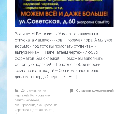
Вот и лето! Вот и июнь! У кого-то каникулы и
отпуска, а у выпускников — горячая пора! А мы уже
восьмой год готовы помогать студентам и
выпускникам: — Напечатаем чертежи любых
форматов без склейки! — Поможем заполнить
основную надпись! — Печать с любой версии
компаса и автокада! — Сошьем качественно
диплом в твердый переплет! — […]
Дипломы
,
копии
Оставить комментарий
чертежей
,
Копирование
,
печать чертежей
,
сканирование
,
сканирование
чертежей
,
Цветная печать
,