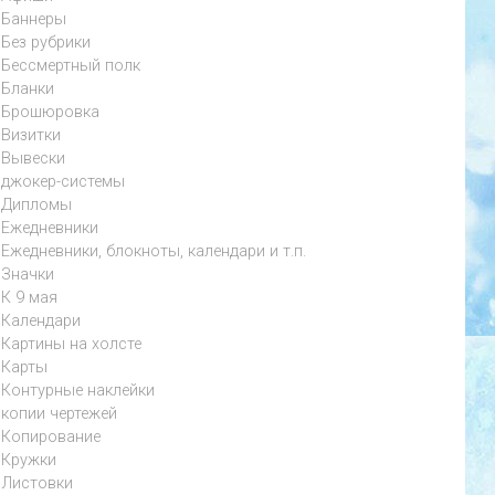
Баннеры
Без рубрики
Бессмертный полк
Бланки
Брошюровка
Визитки
Вывески
джокер-системы
Дипломы
Ежедневники
Ежедневники, блокноты, календари и т.п.
Значки
К 9 мая
Календари
Картины на холсте
Карты
Контурные наклейки
копии чертежей
Копирование
Кружки
Листовки