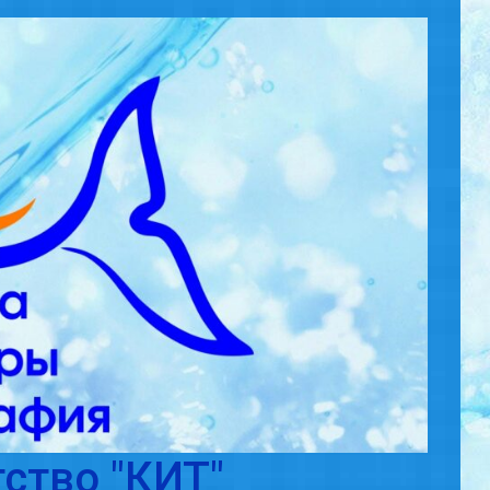
ство "КИТ"