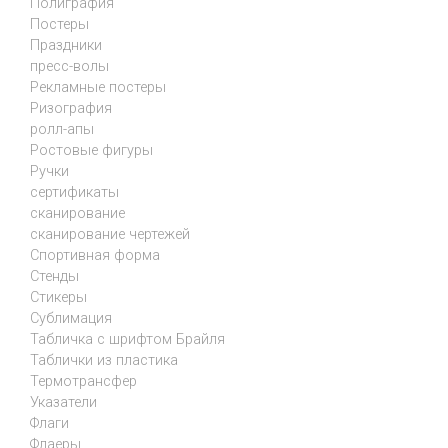
Полиграфия
Постеры
Праздники
пресс-волы
Рекламные постеры
Ризография
ролл-апы
Ростовые фигуры
Ручки
сертификаты
сканирование
сканирование чертежей
Спортивная форма
Стенды
Стикеры
Сублимация
Табличка с шрифтом Брайля
Таблички из пластика
Термотрансфер
Указатели
Флаги
Флаеры