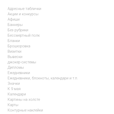
Адресные таблички
Акции и конкурсы
Афиши
Баннеры
Без рубрики
Бессмертный полк
Бланки
Брошюровка
Визитки
Вывески
джокер-системы
Дипломы
Ежедневники
Ежедневники, блокноты, календари и т.п.
Значки
К 9 мая
Календари
Картины на холсте
Карты
Контурные наклейки