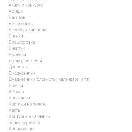
Акции и конкурсы
Афиши
Баннеры
Без рубрики
Бессмертный полк
Бланки
Брошюровка
Визитки
Вывески
джокер-системы
Дипломы
Ежедневники
Ежедневники, блокноты, календари и т.п.
Значки
К 9 мая
Календари
Картины на холсте
Карты
Контурные наклейки
копии чертежей
Копирование