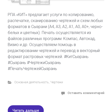
РПА «КИТ» предлагает услуги по копированию,
распечатке, сканированию чертежей и схем любых
форматов в Сызрани (А4, А3, А2, А1, А0, А0+, черно-
белых и цветных). Печать осуществляется из
файлов различных программ: Компас, Автокад,
Визио и др. Осуществляем помощь в
редактировании чертежей и перевод в векторный
формат растровых чертежей. #КитСызрань
#Сызрань #ЧертежиСызрань
#ПечатьЧертежейСызрань
Основная деятельность
,
Чертежи
Оставить комментарий
Читать дальше