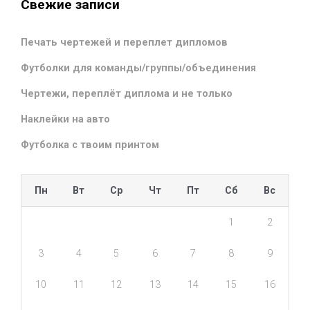
Свежие записи
Печать чертежей и переплет дипломов
Футболки для команды/группы/объединения
Чертежи, переплёт диплома и не только
Наклейки на авто
Футболка с твоим принтом
Пн
Вт
Ср
Чт
Пт
Сб
Вс
1
2
3
4
5
6
7
8
9
10
11
12
13
14
15
16