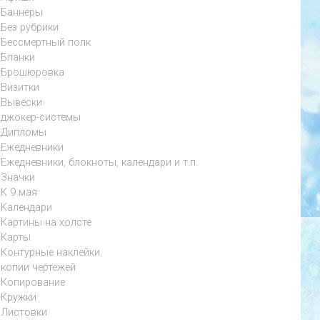
Баннеры
Без рубрики
Бессмертный полк
Бланки
Брошюровка
Визитки
Вывески
джокер-системы
Дипломы
Ежедневники
Ежедневники, блокноты, календари и т.п.
Значки
К 9 мая
Календари
Картины на холсте
Карты
Контурные наклейки
копии чертежей
Копирование
Кружки
Листовки