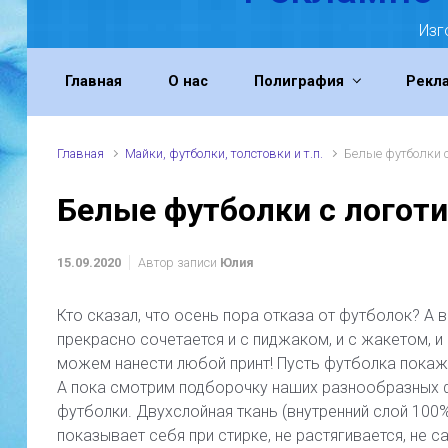
Изг
Главная
О нас
Полиграфия
Рекл
Главная
Майки, футболки, толстовки и т.п.
Белые футболки 
Белые футболки с логот
15.09.2020
Автор записи
Юлия
Кто сказал, что осень пора отказа от футболок? А в
прекрасно сочетается и с пиджаком, и с жакетом, и
можем нанести любой принт! Пусть футболка покаже
А пока смотрим подборочку наших разнообразных ф
футболки. Двухслойная ткань (внутренний слой 100
показывает себя при стирке, не растягивается, не с