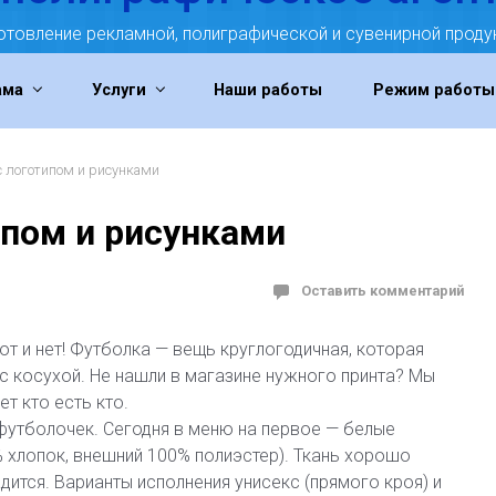
отовление рекламной, полиграфической и сувенирной проду
ама
Услуги
Наши работы
Режим работы
с логотипом и рисунками
ипом и рисунками
Оставить комментарий
от и нет! Футболка — вещь круглогодичная, которая
 с косухой. Не нашли в магазине нужного принта? Мы
т кто есть кто.
утболочек. Сегодня в меню на первое — белые
% хлопок, внешний 100% полиэстер). Ткань хорошо
адится. Варианты исполнения унисекс (прямого кроя) и