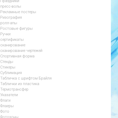
Праздники
пресс-волы
Рекламные постеры
Ризография
ролл-апы
Ростовые фигуры
Ручки
сертификаты
сканирование
сканирование чертежей
Спортивная форма
Стенды
Стикеры
Сублимация
Табличка с шрифтом Брайля
Таблички из пластика
Термотрансфер
Указатели
Флаги
Флаеры
Фото
Фотозоны