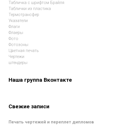
Табличка с шрифтом Брайля
Таблички из пластика
Термотрансфер
Указатели
Флаги
Флаеры
Фото
Фотозоны
Цветная печать
Чертежи
штендеры
Наша группа Вконтакте
Свежие записи
Печать чертежей и переплет дипломов