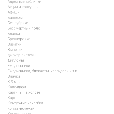
Адресные таблички
Акции и конкурсы
Афиши
Баннеры
Без рубрики
Бессмертный полк
Бланки
Брошюровка
Визитки
Вывески
джокер-системы
Дипломы
Ежедневники
Ежедневники, блокноты, календари и т.п.
Значки
К 9 мая
Календари
Картины на холсте
Карты
Контурные наклейки
копии чертежей
Копирование