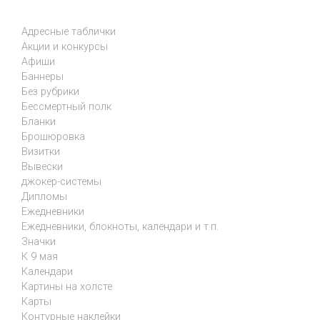
Адресные таблички
Акции и конкурсы
Афиши
Баннеры
Без рубрики
Бессмертный полк
Бланки
Брошюровка
Визитки
Вывески
джокер-системы
Дипломы
Ежедневники
Ежедневники, блокноты, календари и т.п.
Значки
К 9 мая
Календари
Картины на холсте
Карты
Контурные наклейки