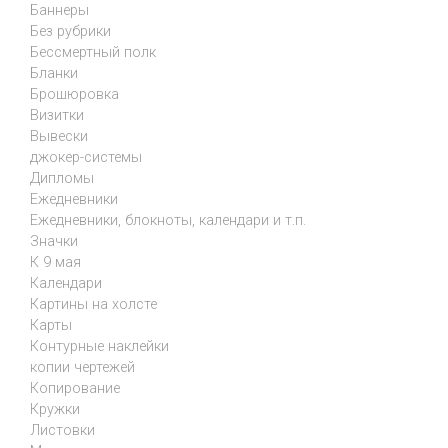
Баннеры
Без рубрики
Бессмертный полк
Бланки
Брошюровка
Визитки
Вывески
джокер-системы
Дипломы
Ежедневники
Ежедневники, блокноты, календари и т.п.
Значки
К 9 мая
Календари
Картины на холсте
Карты
Контурные наклейки
копии чертежей
Копирование
Кружки
Листовки