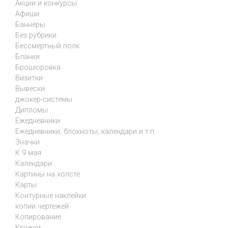
Акции и конкурсы
Афиши
Баннеры
Без рубрики
Бессмертный полк
Бланки
Брошюровка
Визитки
Вывески
джокер-системы
Дипломы
Ежедневники
Ежедневники, блокноты, календари и т.п.
Значки
К 9 мая
Календари
Картины на холсте
Карты
Контурные наклейки
копии чертежей
Копирование
Кружки