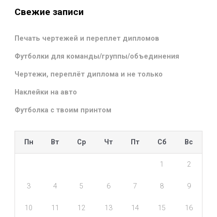
Свежие записи
Печать чертежей и переплет дипломов
Футболки для команды/группы/объединения
Чертежи, переплёт диплома и не только
Наклейки на авто
Футболка с твоим принтом
Пн
Вт
Ср
Чт
Пт
Сб
Вс
1
2
3
4
5
6
7
8
9
10
11
12
13
14
15
16