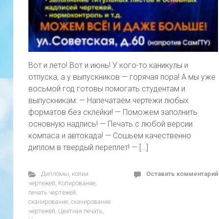
Вот и лето! Вот и июнь! У кого-то каникулы и
отпуска, а у выпускников — горячая пора! А мы уже
восьмой год готовы помогать студентам и
выпускникам: — Напечатаем чертежи любых
форматов без склейки! — Поможем заполнить
основную надпись! — Печать с любой версии
компаса и автокада! — Сошьем качественно
диплом в твердый переплет! — […]
Дипломы
,
копии
Оставить комментарий
чертежей
,
Копирование
,
печать чертежей
,
сканирование
,
сканирование
чертежей
,
Цветная печать
,