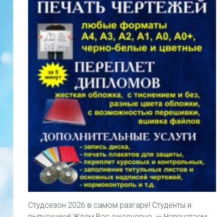
Студсезон 2026 в самом разгаре! Студенты и
выпускники! Ждём Вас ежедневно. — Напечатаем