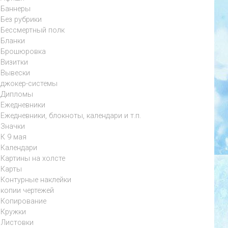
Баннеры
Без рубрики
Бессмертный полк
Бланки
Брошюровка
Визитки
Вывески
джокер-системы
Дипломы
Ежедневники
Ежедневники, блокноты, календари и т.п.
Значки
К 9 мая
Календари
Картины на холсте
Карты
Контурные наклейки
копии чертежей
Копирование
Кружки
Листовки