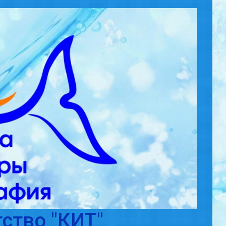
ство "КИТ"