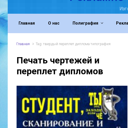
Изг
Главная
О нас
Полиграфия
Рекл
Главная
Tag: твердый переплет диплома типография
Печать чертежей и
переплет дипломов