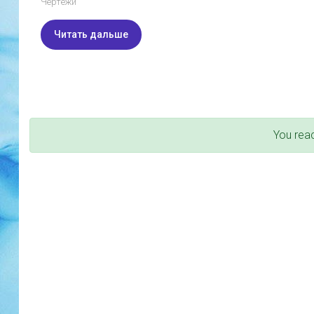
Чертежи
Читать дальше
You rea