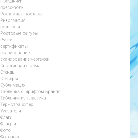
Праздники
пресс-волы
Рекламные постеры
Ризография
ролл-апы
Ростовые фигуры
Ручки
сертификаты
сканирование
сканирование чертежей
Спортивная форма
Стенды
Стикеры
Сублимация
Табличка с шрифтом Брайля
Таблички из пластика
Термотрансфер
Указатели
Флаги
Флаеры
Фото
Фотозоны