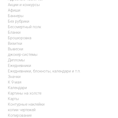
Акции и конкурсы
Афиши
Баннеры
Без рубрики
Бессмертный полк
Бланки
Брошюровка
Визитки
Вывески
джокер-системы
Дипломы
Ежедневники
Ежедневники, блокноты, календари и т.п.
Значки
К 9 мая
Календари
Картины на холсте
Карты
Контурные наклейки
копии чертежей
Копирование