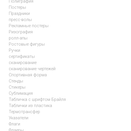
Полиграфия
Постеры
Праздники
пресс-волы
Рекламные постеры
Ризография
ролл-апы
Ростовые фигуры
Ручки
сертификаты
сканирование
сканирование чертежей
Спортивная форма
Стенды
Стикеры
Сублимация
Табличка с шрифтом Брайля
Таблички из пластика
Термотрансфер
Указатели
Флаги
Флаеры