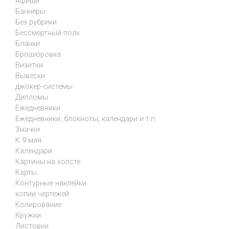
Афиши
Баннеры
Без рубрики
Бессмертный полк
Бланки
Брошюровка
Визитки
Вывески
джокер-системы
Дипломы
Ежедневники
Ежедневники, блокноты, календари и т.п.
Значки
К 9 мая
Календари
Картины на холсте
Карты
Контурные наклейки
копии чертежей
Копирование
Кружки
Листовки