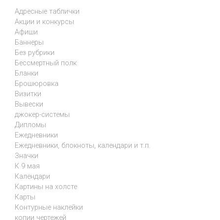
Адресные таблички
Акции и конкурсы
Афиши
Баннеры
Без рубрики
Бессмертный полк
Бланки
Брошюровка
Визитки
Вывески
джокер-системы
Дипломы
Ежедневники
Ежедневники, блокноты, календари и т.п.
Значки
К 9 мая
Календари
Картины на холсте
Карты
Контурные наклейки
копии чертежей