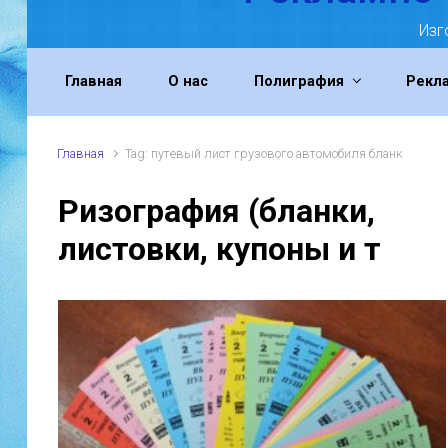
Изг
Главная
О нас
Полиграфия
Рекл
Главная
Tag: путевый лист грузового автомобиля бланк
Ризография (бланки,
листовки, купоны и т