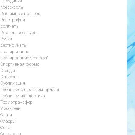
Праздники
пресс-волы
Рекламные постеры
Ризография
ролл-апы
Ростовые фигуры
Ручки
сертификаты
сканирование
сканирование чертежей
Спортивная форма
Стенды
Стикеры
Сублимация
Табличка с шрифтом Брайля
Таблички из пластика
Термотрансфер
Указатели
Флаги
Флаеры
Фото
Фотозоны