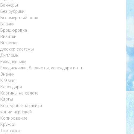
Баннеры
Без рубрики
Бессмертный полк
Бланки
Брошюровка
Визитки
Вывески
джокер-системы
Дипломы
Ежедневники
Ежедневники, блокноты, календари и т.п.
Значки
К 9 мая
Календари
Картины на холсте
Карты
Контурные наклейки
копии чертежей
Копирование
Кружки
Листовки