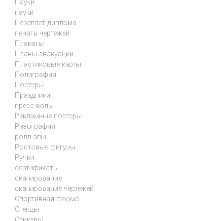
Пауки
пауки
Переплет диплома
печать чертежей
Плакаты
Планы эвакуации
Пластиковые карты
Полиграфия
Постеры
Праздники
пресс-волы
Рекламные постеры
Ризография
ролл-апы
Ростовые фигуры
Ручки
сертификаты
сканирование
сканирование чертежей
Спортивная форма
Стенды
Стикеры