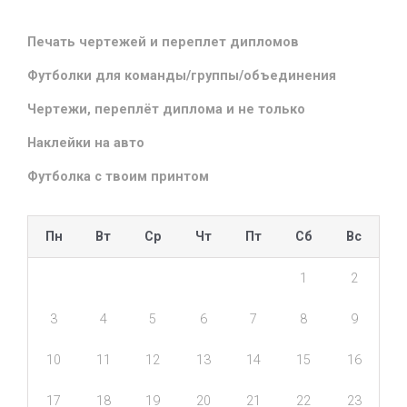
Печать чертежей и переплет дипломов
Футболки для команды/группы/объединения
Чертежи, переплёт диплома и не только
Наклейки на авто
Футболка с твоим принтом
Пн
Вт
Ср
Чт
Пт
Сб
Вс
1
2
3
4
5
6
7
8
9
10
11
12
13
14
15
16
17
18
19
20
21
22
23