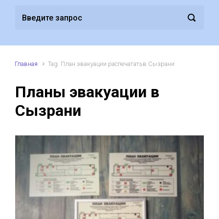
Главная
Tag: План эвакуации распечататьв Сызрани
Планы эвакуации в
Сызрани