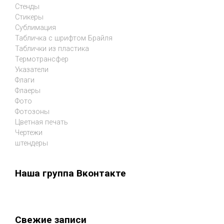
Стенды
Стикеры
Сублимация
Табличка с шрифтом Брайля
Таблички из пластика
Термотрансфер
Указатели
Флаги
Флаеры
Фото
Фотозоны
Цветная печать
Чертежи
штендеры
Наша группа Вконтакте
Свежие записи