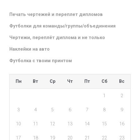
Печать чертежей и переплет дипломов
Футболки для команды/группы/объединения
Чертежи, переплёт диплома и не только
Наклейки на авто
Футболка с твоим принтом
Пн
Вт
Ср
Чт
Пт
Сб
Вс
1
2
3
4
5
6
7
8
9
10
11
12
13
14
15
16
17
18
19
20
21
22
23