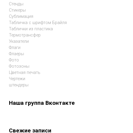
Стенды
Стикеры
Сублимация
Табличка с шрифтом Брайля
Таблички из пластика
Термотрансфер
Указатели
Флаги
Флаеры
Фото
Фотозоны
Цветная печать
Чертежи
штендеры
Наша группа Вконтакте
Свежие записи