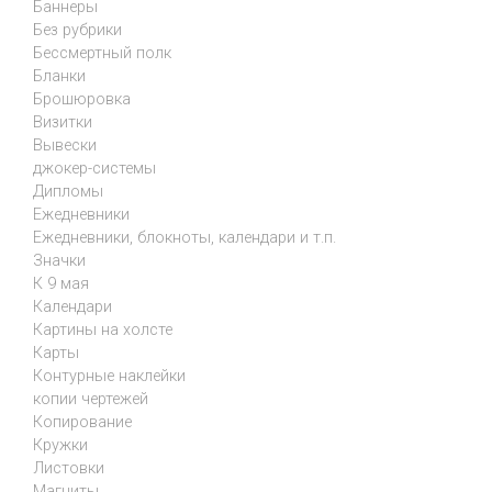
Баннеры
Без рубрики
Бессмертный полк
Бланки
Брошюровка
Визитки
Вывески
джокер-системы
Дипломы
Ежедневники
Ежедневники, блокноты, календари и т.п.
Значки
К 9 мая
Календари
Картины на холсте
Карты
Контурные наклейки
копии чертежей
Копирование
Кружки
Листовки
Магниты