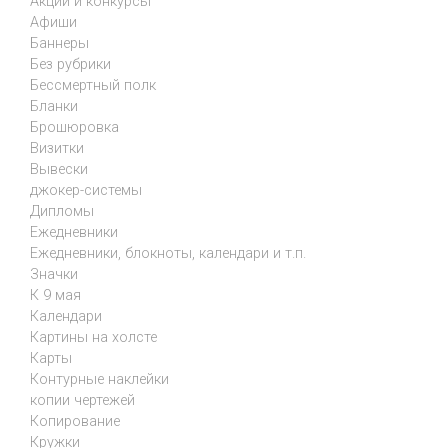
Акции и конкурсы
Афиши
Баннеры
Без рубрики
Бессмертный полк
Бланки
Брошюровка
Визитки
Вывески
джокер-системы
Дипломы
Ежедневники
Ежедневники, блокноты, календари и т.п.
Значки
К 9 мая
Календари
Картины на холсте
Карты
Контурные наклейки
копии чертежей
Копирование
Кружки