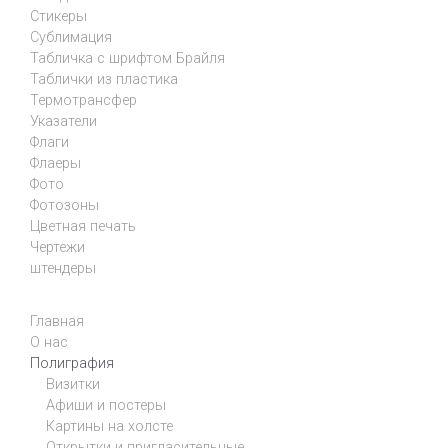
Стикеры
Сублимация
Табличка с шрифтом Брайля
Таблички из пластика
Термотрансфер
Указатели
Флаги
Флаеры
Фото
Фотозоны
Цветная печать
Чертежи
штендеры
Главная
О нас
Полиграфия
Визитки
Афиши и постеры
Картины на холсте
Открытки и пригласительные