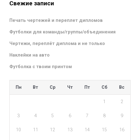
Свежие записи
Печать чертежей и переплет дипломов
Футболки для команды/группы/объединения
Чертежи, переплёт диплома и не только
Наклейки на авто
Футболка с твоим принтом
Пн
Вт
Ср
Чт
Пт
Сб
Вс
1
2
3
4
5
6
7
8
9
10
11
12
13
14
15
16