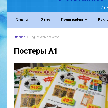
Изг
Главная
О нас
Полиграфия
Рекл
Главная
Tag: печать плакатов
Постеры А1