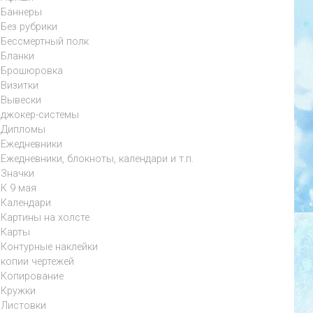
Баннеры
Без рубрики
Бессмертный полк
Бланки
Брошюровка
Визитки
Вывески
джокер-системы
Дипломы
Ежедневники
Ежедневники, блокноты, календари и т.п.
Значки
К 9 мая
Календари
Картины на холсте
Карты
Контурные наклейки
копии чертежей
Копирование
Кружки
Листовки