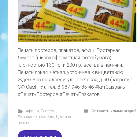
Печать постеров, плакатов, афиш. Постерная
бумага (широкоформатная фотобумага)
плотностью 130 гр. и 200 гр. всегда в наличии.
Печать яркая, чёткая, устойчива к выцветанию.
Ждём Вас по адресу: ул.Советская, д.60 (напротив
СФ СамГТУ). Тел. 8-987-946-85-46 #КитСызрань
#ПечатьПостеров #ПечатьПлакатов
Афиши
,
Постеры
,
Оставить комментарий
Рекламные постеры
,
Цветная
печать
Читать дальше