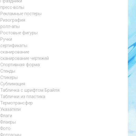
Праздники
пресс-волы
Рекламные постеры
Ризография
ролл-апы
Ростовые фигуры
Ручки
сертификаты
сканирование
сканирование чертежей
Спортивная форма
Стенды
Стикеры
Сублимация
Табличка с шрифтом Брайля
Таблички из пластика
Термотрансфер
Указатели
Флаги
Флаеры
Фото
Фотозоны