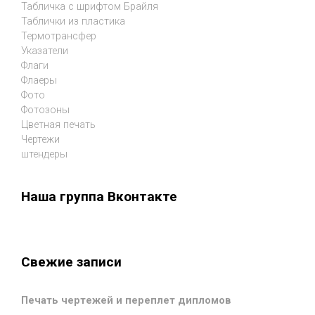
Табличка с шрифтом Брайля
Таблички из пластика
Термотрансфер
Указатели
Флаги
Флаеры
Фото
Фотозоны
Цветная печать
Чертежи
штендеры
Наша группа Вконтакте
Свежие записи
Печать чертежей и переплет дипломов