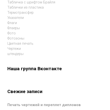
Табличка с шрифтом Брайля
Таблички из пластика
Термотрансфер
Указатели
Флаги
Флаеры
Фото
Фотозоны
Цветная печать
Чертежи
штендеры
Наша группа Вконтакте
Свежие записи
Печать чертежей и переплет дипломов