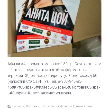
Афиши А4 формата, меловка 130 гр. Осуществляем
печать флаеров и афиш любых форматов и
тиражей. Ждём Вас по адресу: ул.Советская, д.60
(напротив СФ СамГТУ). Тел. 8-987-946-85-
46#КитСызрань#ФлаерыСызрань#ЛистовкиСызран
ь#Сызрань#Цветнаяпечатьсызрань
Афиши
,
Листовки
,
Полиграфия
,
Флаеры
,
Цветная печать