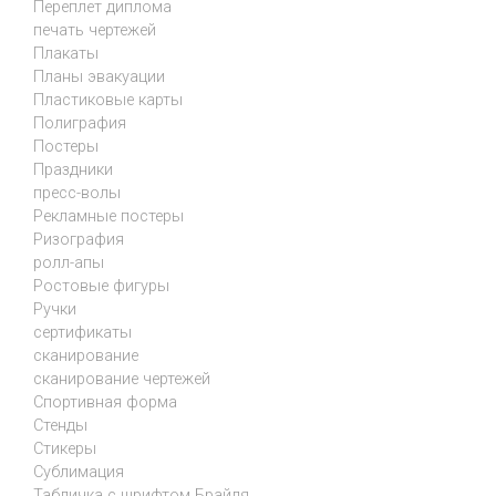
Переплет диплома
печать чертежей
Плакаты
Планы эвакуации
Пластиковые карты
Полиграфия
Постеры
Праздники
пресс-волы
Рекламные постеры
Ризография
ролл-апы
Ростовые фигуры
Ручки
сертификаты
сканирование
сканирование чертежей
Спортивная форма
Стенды
Стикеры
Сублимация
Табличка с шрифтом Брайля