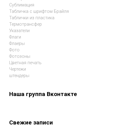
Сублимация
Табличка с шрифтом Брайля
Таблички из пластика
Термотрансфер
Указатели
Флаги
Флаеры
Фото
Фотозоны
Цветная печать
Чертежи
штендеры
Наша группа Вконтакте
Свежие записи