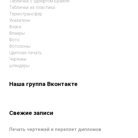
Табличка с шрифтом Брайля
Таблички из пластика
Термотрансфер
Указатели
Флаги
Флаеры
Фото
Фотозоны
Цветная печать
Чертежи
штендеры
Наша группа Вконтакте
Свежие записи
Печать чертежей и переплет дипломов