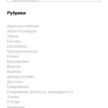
Select a category
Рубрики
Адресные таблички
Акции и конкурсы
Афиши
Баннеры
Без рубрики
Бессмертный полк
Бланки
Брошюровка
Визитки
Вывески
джокер-системы
Дипломы
Ежедневники
Ежедневники, блокноты, календари и т.п.
Значки
К 9 мая
Календари