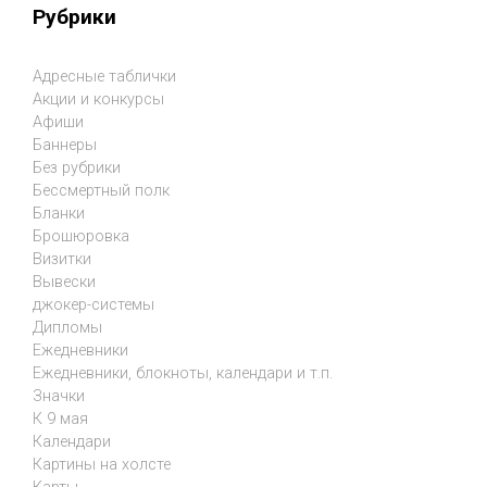
Рубрики
Адресные таблички
Акции и конкурсы
Афиши
Баннеры
Без рубрики
Бессмертный полк
Бланки
Брошюровка
Визитки
Вывески
джокер-системы
Дипломы
Ежедневники
Ежедневники, блокноты, календари и т.п.
Значки
К 9 мая
Календари
Картины на холсте