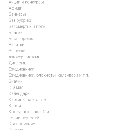
Акции и конкурсы
Афиши
Баннеры
Без рубрики
Бессмертный полк
Бланки
Брошюровка
Визитки
Вывески
джокер-системы
Дипломы
Ежедневники
Ежедневники, блокноты, календари и т.п.
Значки
К 9 мая
Календари
Картины на холсте
Карты
Контурные наклейки
копии чертежей
Копирование