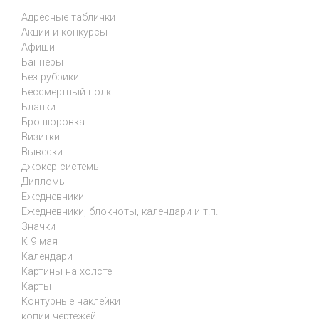
Адресные таблички
Акции и конкурсы
Афиши
Баннеры
Без рубрики
Бессмертный полк
Бланки
Брошюровка
Визитки
Вывески
джокер-системы
Дипломы
Ежедневники
Ежедневники, блокноты, календари и т.п.
Значки
К 9 мая
Календари
Картины на холсте
Карты
Контурные наклейки
копии чертежей