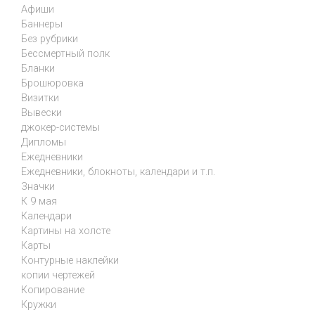
Афиши
Баннеры
Без рубрики
Бессмертный полк
Бланки
Брошюровка
Визитки
Вывески
джокер-системы
Дипломы
Ежедневники
Ежедневники, блокноты, календари и т.п.
Значки
К 9 мая
Календари
Картины на холсте
Карты
Контурные наклейки
копии чертежей
Копирование
Кружки