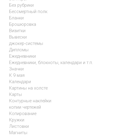
Без рубрики
Бессмертный полк
Бланки
Брошюровка
Визитки
Вывески
джокер-системы
Дипломы
Ежедневники
Ежедневники, блокноты, календари и т.п.
Значки
К 9 мая
Календари
Картины на холсте
Карты
Контурные наклейки
копии чертежей
Копирование
Кружки
Листовки
Магниты