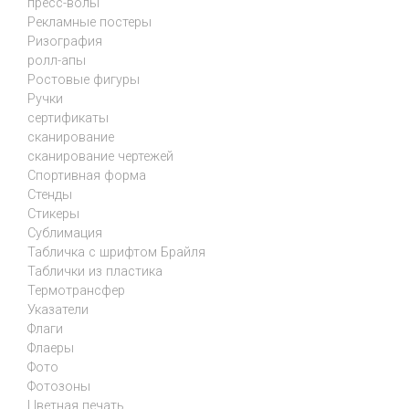
пресс-волы
Рекламные постеры
Ризография
ролл-апы
Ростовые фигуры
Ручки
сертификаты
сканирование
сканирование чертежей
Спортивная форма
Стенды
Стикеры
Сублимация
Табличка с шрифтом Брайля
Таблички из пластика
Термотрансфер
Указатели
Флаги
Флаеры
Фото
Фотозоны
Цветная печать