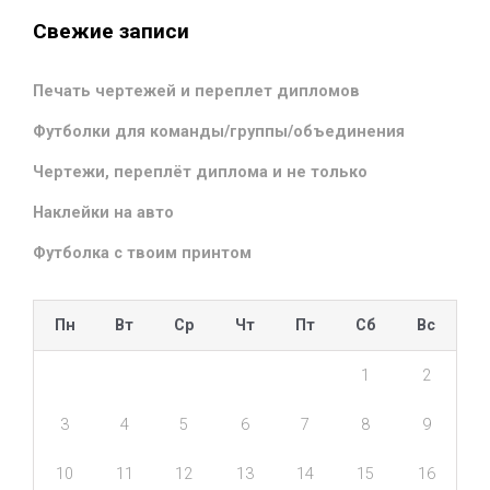
Свежие записи
Печать чертежей и переплет дипломов
Футболки для команды/группы/объединения
Чертежи, переплёт диплома и не только
Наклейки на авто
Футболка с твоим принтом
Пн
Вт
Ср
Чт
Пт
Сб
Вс
1
2
3
4
5
6
7
8
9
10
11
12
13
14
15
16