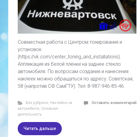
Совместная работа с Центром тонирования и
установок
(https://vk.com/center_toning_and_installations).
Аппликация из белой плёнки на заднее стекло
автомобиля. По вопросам создания и нанесения
наклеек можно обращаться по адресу: Советская,
58 (напротив СФ СамГТУ). Тел: 8-987-946-85-46
Без рубрики
,
Наклейки на
Оставить комментарий
автомобили
,
Основная
деятельность
Читать дальше