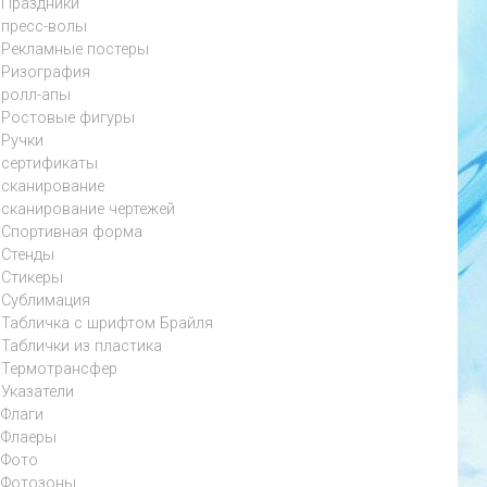
Праздники
пресс-волы
Рекламные постеры
Ризография
ролл-апы
Ростовые фигуры
Ручки
сертификаты
сканирование
сканирование чертежей
Спортивная форма
Стенды
Стикеры
Сублимация
Табличка с шрифтом Брайля
Таблички из пластика
Термотрансфер
Указатели
Флаги
Флаеры
Фото
Фотозоны