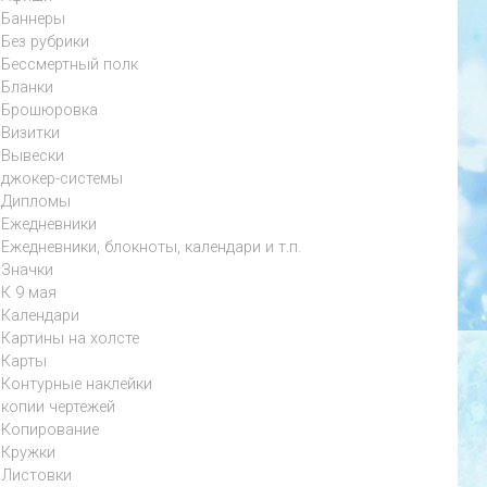
Баннеры
Без рубрики
Бессмертный полк
Бланки
Брошюровка
Визитки
Вывески
джокер-системы
Дипломы
Ежедневники
Ежедневники, блокноты, календари и т.п.
Значки
К 9 мая
Календари
Картины на холсте
Карты
Контурные наклейки
копии чертежей
Копирование
Кружки
Листовки