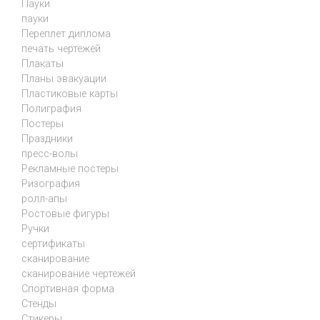
Пауки
пауки
Переплет диплома
печать чертежей
Плакаты
Планы эвакуации
Пластиковые карты
Полиграфия
Постеры
Праздники
пресс-волы
Рекламные постеры
Ризография
ролл-апы
Ростовые фигуры
Ручки
сертификаты
сканирование
сканирование чертежей
Спортивная форма
Стенды
Стикеры