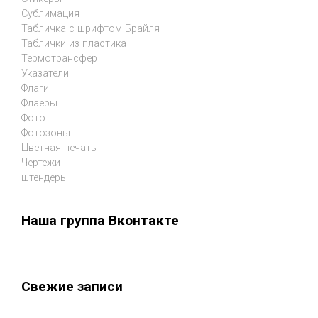
Сублимация
Табличка с шрифтом Брайля
Таблички из пластика
Термотрансфер
Указатели
Флаги
Флаеры
Фото
Фотозоны
Цветная печать
Чертежи
штендеры
Наша группа Вконтакте
Свежие записи