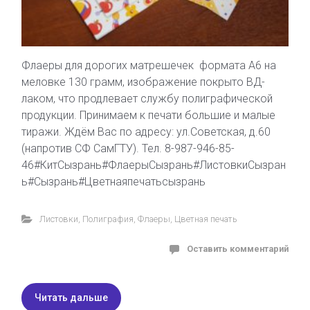
Флаеры для дорогих матрешечек формата А6 на
меловке 130 грамм, изображение покрыто ВД-
лаком, что продлевает службу полиграфической
продукции. Принимаем к печати большие и малые
тиражи. Ждём Вас по адресу: ул.Советская, д.60
(напротив СФ СамГТУ). Тел. 8-987-946-85-
46#КитСызрань#ФлаерыСызрань#ЛистовкиСызран
ь#Сызрань#Цветнаяпечатьсызрань
Листовки
,
Полиграфия
,
Флаеры
,
Цветная печать
Оставить комментарий
Читать дальше