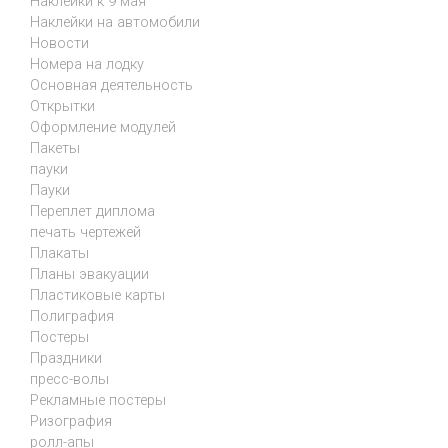
Наклейки к 9 мая
Наклейки на автомобили
Новости
Номера на лодку
Основная деятельность
Открытки
Оформление модулей
Пакеты
пауки
Пауки
Переплет диплома
печать чертежей
Плакаты
Планы эвакуации
Пластиковые карты
Полиграфия
Постеры
Праздники
пресс-волы
Рекламные постеры
Ризография
ролл-апы