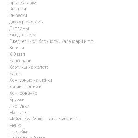
Брошюровка
Визитки
Вывески
джокер-системы
Дипломы
Ежедневники
Ежедневники, блокноты, календари и т.п.
Значки
К 9 мая
Календари
Картины на холсте
Карты
Контурные наклейки
копии чертежей
Копирование
Кружки
Листовки
Магниты
Майки, футболки, толстовки и т.п.
Меню
Наклейки