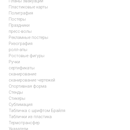
Планы эвакуации
Пластиковые карты
Полиграфия
Постеры
Праздники
пресс-волы
Рекламные постеры
Ризография
ролл-апы
Ростовые фигуры
Ручки
сертификаты
сканирование
сканирование чертежей
Спортивная форма
Стенды
Стикеры
Сублимация
Табличка с шрифтом Брайля
Таблички из пластика
Термотрансфер
Указатели