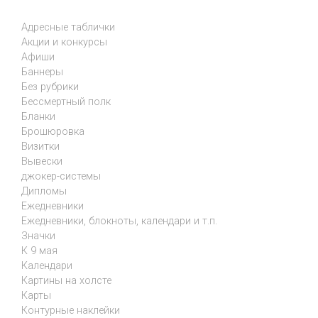
Адресные таблички
Акции и конкурсы
Афиши
Баннеры
Без рубрики
Бессмертный полк
Бланки
Брошюровка
Визитки
Вывески
джокер-системы
Дипломы
Ежедневники
Ежедневники, блокноты, календари и т.п.
Значки
К 9 мая
Календари
Картины на холсте
Карты
Контурные наклейки