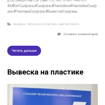
д.60 (напротив СФ СамГТУ).Тел. 8-987-946-85-
46#КитСызрань#Сызрань#Наклейка#НаклейкиСызр
ань#РекламаСызрань#ВывескиСызрань
Вывески
,
Таблички из пластика
,
Цветная печать
Оставить комментарий
Читать дальше
Вывеска на пластике