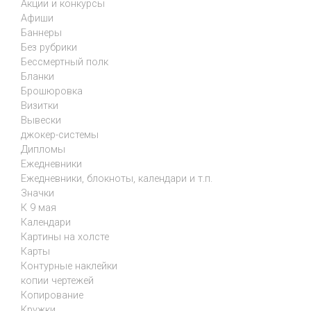
Акции и конкурсы
Афиши
Баннеры
Без рубрики
Бессмертный полк
Бланки
Брошюровка
Визитки
Вывески
джокер-системы
Дипломы
Ежедневники
Ежедневники, блокноты, календари и т.п.
Значки
К 9 мая
Календари
Картины на холсте
Карты
Контурные наклейки
копии чертежей
Копирование
Кружки