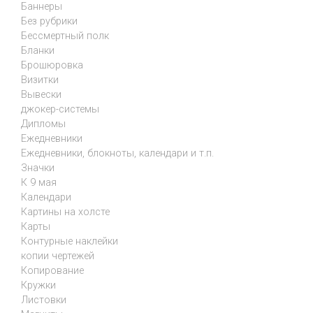
Баннеры
Без рубрики
Бессмертный полк
Бланки
Брошюровка
Визитки
Вывески
джокер-системы
Дипломы
Ежедневники
Ежедневники, блокноты, календари и т.п.
Значки
К 9 мая
Календари
Картины на холсте
Карты
Контурные наклейки
копии чертежей
Копирование
Кружки
Листовки