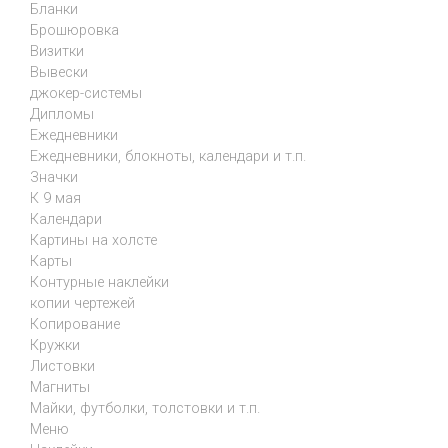
Бланки
Брошюровка
Визитки
Вывески
джокер-системы
Дипломы
Ежедневники
Ежедневники, блокноты, календари и т.п.
Значки
К 9 мая
Календари
Картины на холсте
Карты
Контурные наклейки
копии чертежей
Копирование
Кружки
Листовки
Магниты
Майки, футболки, толстовки и т.п.
Меню