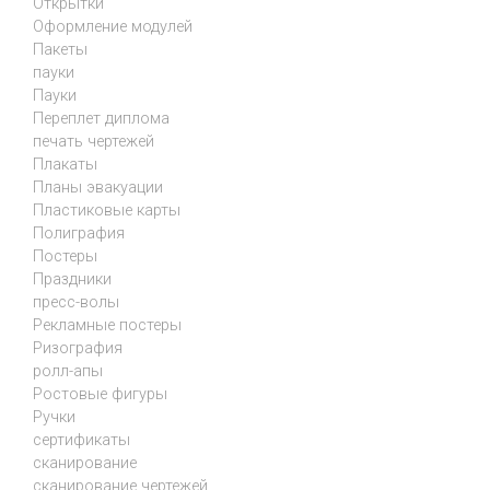
Открытки
Оформление модулей
Пакеты
пауки
Пауки
Переплет диплома
печать чертежей
Плакаты
Планы эвакуации
Пластиковые карты
Полиграфия
Постеры
Праздники
пресс-волы
Рекламные постеры
Ризография
ролл-апы
Ростовые фигуры
Ручки
сертификаты
сканирование
сканирование чертежей