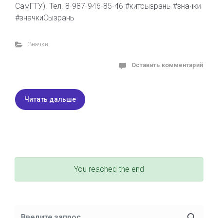
СамГТУ). Тел. 8-987-946-85-46 #китсызрань #значки
#значкиСызрань
Значки
Оставить комментарий
Читать дальше
You reached the end