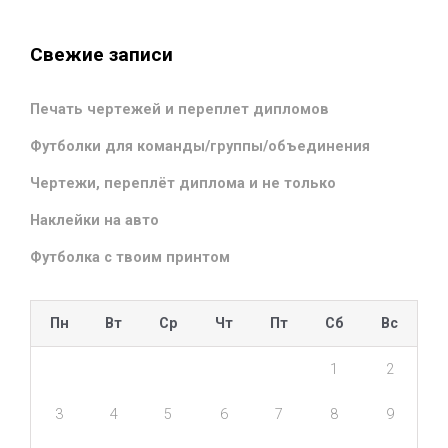
Свежие записи
Печать чертежей и переплет дипломов
Футболки для команды/группы/объединения
Чертежи, переплёт диплома и не только
Наклейки на авто
Футболка с твоим принтом
Пн
Вт
Ср
Чт
Пт
Сб
Вс
1
2
3
4
5
6
7
8
9