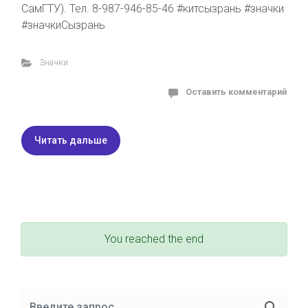
СамГТУ). Тел. 8-987-946-85-46 #китсызрань #значки
#значкиСызрань
Значки
Оставить комментарий
Читать дальше
You reached the end