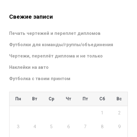
Свежие записи
Печать чертежей и переплет дипломов
Футболки для команды/группы/объединения
Чертежи, переплёт диплома и не только
Наклейки на авто
Футболка с твоим принтом
Пн
Вт
Ср
Чт
Пт
Сб
Вс
1
2
3
4
5
6
7
8
9