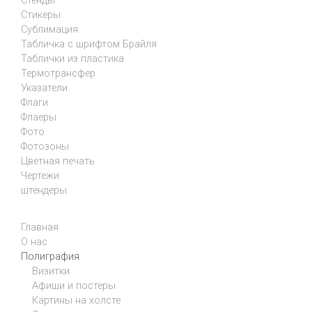
Стенды
Стикеры
Сублимация
Табличка с шрифтом Брайля
Таблички из пластика
Термотрансфер
Указатели
Флаги
Флаеры
Фото
Фотозоны
Цветная печать
Чертежи
штендеры
Главная
О нас
Полиграфия
Визитки
Афиши и постеры
Картины на холсте