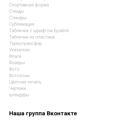
Спортивная форма
Стенды
Стикеры
Сублимация
Табличка с шрифтом Брайля
Таблички из пластика
Термотрансфер
Указатели
Флаги
Флаеры
Фото
Фотозоны
Цветная печать
Чертежи
штендеры
Наша группа Вконтакте