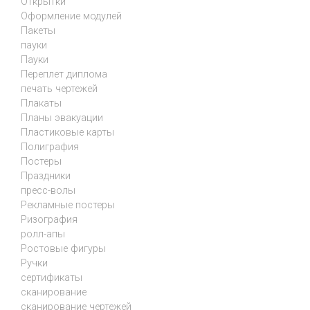
Открытки
Оформление модулей
Пакеты
пауки
Пауки
Переплет диплома
печать чертежей
Плакаты
Планы эвакуации
Пластиковые карты
Полиграфия
Постеры
Праздники
пресс-волы
Рекламные постеры
Ризография
ролл-апы
Ростовые фигуры
Ручки
сертификаты
сканирование
сканирование чертежей