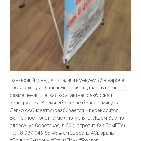
Баннерный стенд Х-типа, или именуемый в народе
просто «паук». Отличный вариант для внутреннего
размещения. Лёгкая компактная разборная
конструкция. Время сборки не более 1 минуты.
Легко собирается/разбирается и переносится.
Баннерное полотно можно менять. Ждём Вас по
адресу: ул.Советская, д.60 (напротив СФ СамГТУ).
Тел. 8-987-946-85-46 #КитСызрань #Сызрань
#БаннерСызрань #СтендПаук #Роллап