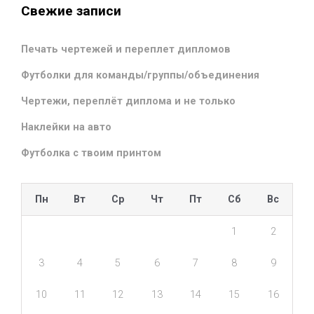
Свежие записи
Печать чертежей и переплет дипломов
Футболки для команды/группы/объединения
Чертежи, переплёт диплома и не только
Наклейки на авто
Футболка с твоим принтом
Пн
Вт
Ср
Чт
Пт
Сб
Вс
1
2
3
4
5
6
7
8
9
10
11
12
13
14
15
16