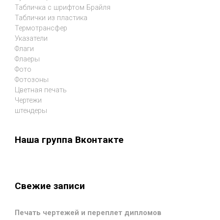
Табличка с шрифтом Брайля
Таблички из пластика
Термотрансфер
Указатели
Флаги
Флаеры
Фото
Фотозоны
Цветная печать
Чертежи
штендеры
Наша группа Вконтакте
Свежие записи
Печать чертежей и переплет дипломов