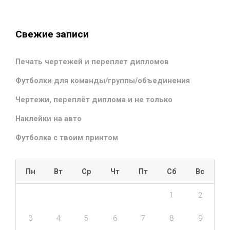
Свежие записи
Печать чертежей и переплет дипломов
Футболки для команды/группы/объединения
Чертежи, переплёт диплома и не только
Наклейки на авто
Футболка с твоим принтом
Пн
Вт
Ср
Чт
Пт
Сб
Вс
1
2
3
4
5
6
7
8
9