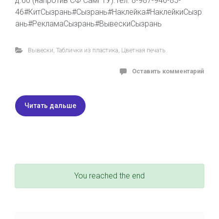
д.60 (напротив СФ СамГТУ).Тел. 8-987-946-85-
46#КитСызрань#Сызрань#Наклейка#НаклейкиСызр
ань#РекламаСызрань#ВывескиСызрань
Вывески
,
Таблички из пластика
,
Цветная печать
Оставить комментарий
Читать дальше
You reached the end