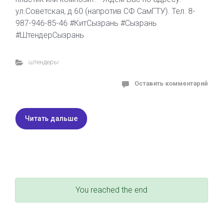
ул.Советская, д.60 (напротив СФ СамГТУ). Тел. 8-
987-946-85-46 #КитСызрань #Сызрань
#ШтендерСызрань
штендеры
Оставить комментарий
Читать дальше
You reached the end