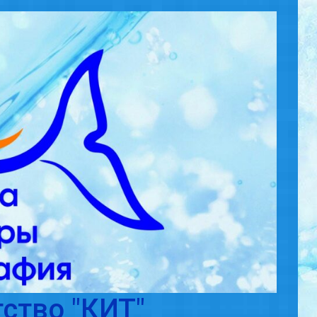
ство "КИТ"