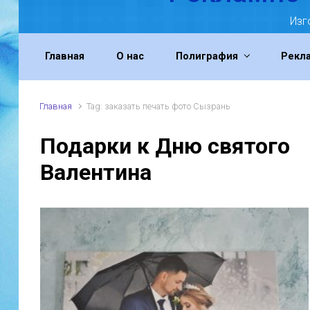
Изг
Главная
О нас
Полиграфия
Рекл
Главная
Tag: заказать печать фото Сызрань
Подарки к Дню святого
Валентина