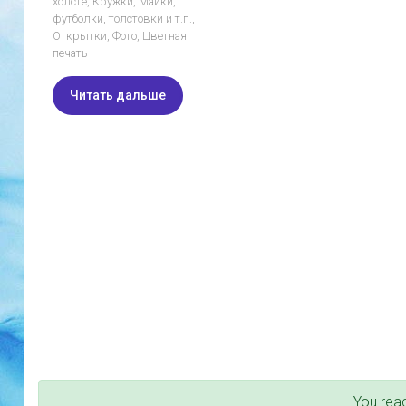
холсте
,
Кружки
,
Майки,
футболки, толстовки и т.п.
,
Открытки
,
Фото
,
Цветная
печать
Читать дальше
You rea