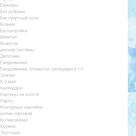
Баннеры
Без рубрики
Бессмертный полк
Бланки
Брошюровка
Визитки
Вывески
джокер-системы
Дипломы
Ежедневники
Ежедневники, блокноты, календари и т.п.
Значки
К 9 мая
Календари
Картины на холсте
Карты
Контурные наклейки
копии чертежей
Копирование
Кружки
Листовки