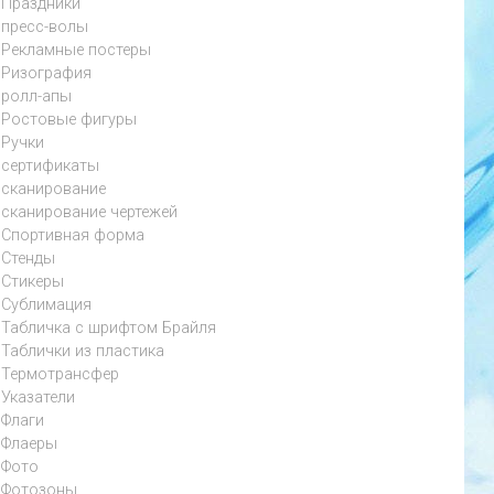
Праздники
пресс-волы
Рекламные постеры
Ризография
ролл-апы
Ростовые фигуры
Ручки
сертификаты
сканирование
сканирование чертежей
Спортивная форма
Стенды
Стикеры
Сублимация
Табличка с шрифтом Брайля
Таблички из пластика
Термотрансфер
Указатели
Флаги
Флаеры
Фото
Фотозоны