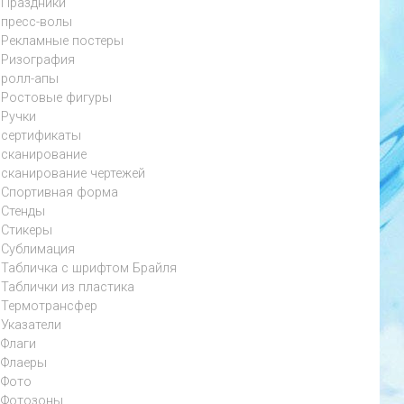
Праздники
пресс-волы
Рекламные постеры
Ризография
ролл-апы
Ростовые фигуры
Ручки
сертификаты
сканирование
сканирование чертежей
Спортивная форма
Стенды
Стикеры
Сублимация
Табличка с шрифтом Брайля
Таблички из пластика
Термотрансфер
Указатели
Флаги
Флаеры
Фото
Фотозоны