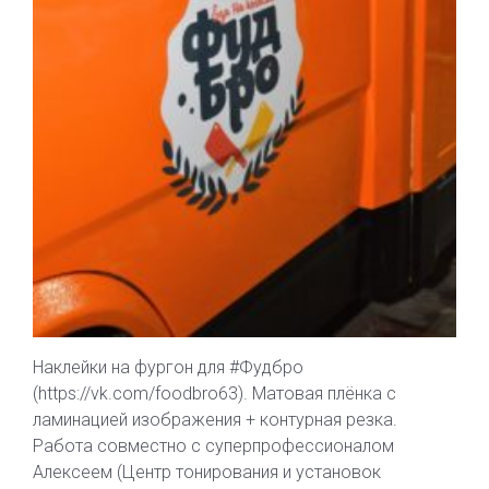
Наклейки на фургон для #Фудбро
(https://vk.com/foodbro63). Матовая плёнка с
ламинацией изображения + контурная резка.
Работа совместно с суперпрофессионалом
Алексеем (Центр тонирования и установок