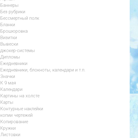
Баннеры
Без рубрики
Бессмертный полк
Бланки
Брошюровка
Визитки
Вывески
джокер-системы
Дипломы
Ежедневники
Ежедневники, блокноты, календари и т.п.
Значки
К 9 мая
Календари
Картины на холсте
Карты
Контурные наклейки
копии чертежей
Копирование
Кружки
Листовки