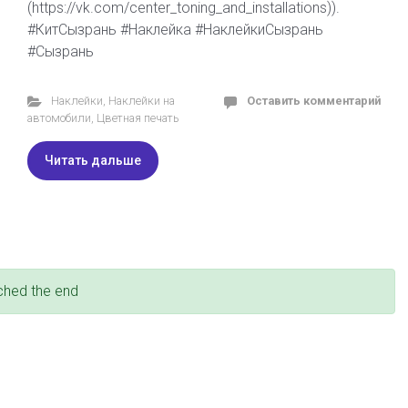
(https://vk.com/center_toning_and_installations)).
#КитСызрань #Наклейка #НаклейкиСызрань
#Сызрань
Наклейки
,
Наклейки на
Оставить комментарий
автомобили
,
Цветная печать
Читать дальше
ched the end