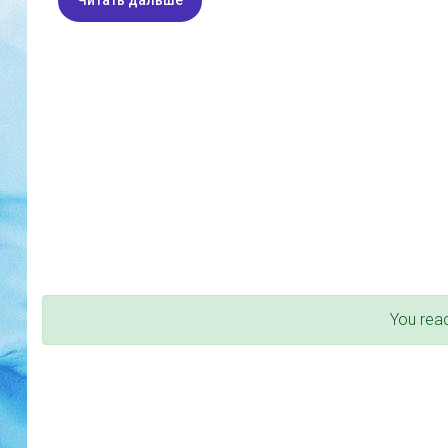
Читать дальше
You rea