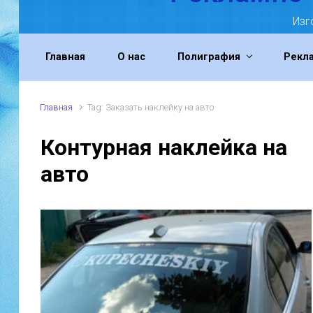
Изг
Главная
О нас
Полиграфия
Рекл
Главная
Tag: Заказать наклейку на авто
Контурная наклейка на
авто