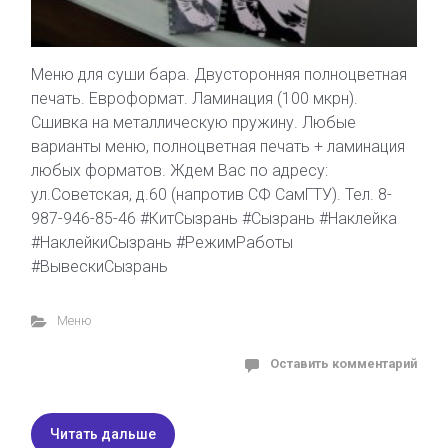
Меню для суши бара. Двусторонняя полноцветная
печать. Евроформат. Ламинация (100 мкрн).
Сшивка на металлическую пружину. Любые
варианты меню, полноцветная печать + ламинация
любых форматов. Ждем Вас по адресу:
ул.Советская, д.60 (напротив СФ СамГТУ). Тел. 8-
987-946-85-46 #КитСызрань #Сызрань #Наклейка
#НаклейкиСызрань #РежимРаботы
#ВывескиСызрань
Меню
Оставить комментарий
Читать дальше