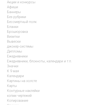
Акции и конкурсы
Афиши
Баннеры
Без рубрики
Бессмертный полк
Бланки
Брошюровка
Визитки
Вывески
джокер-системы
Дипломы
Ежедневники
Ежедневники, блокноты, календари и т.п.
Значки
К 9 мая
Календари
Картины на холсте
Карты
Контурные наклейки
копии чертежей
Копирование