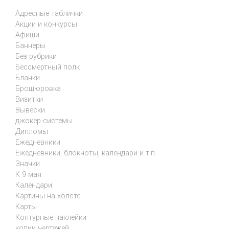
Адресные таблички
Акции и конкурсы
Афиши
Баннеры
Без рубрики
Бессмертный полк
Бланки
Брошюровка
Визитки
Вывески
джокер-системы
Дипломы
Ежедневники
Ежедневники, блокноты, календари и т.п.
Значки
К 9 мая
Календари
Картины на холсте
Карты
Контурные наклейки
копии чертежей