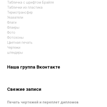
Табличка с шрифтом Брайля
Таблички из пластика
Термотрансфер
Указатели
Флаги
Флаеры
Фото
Фотозоны
Цветная печать
Чертежи
штендеры
Наша группа Вконтакте
Свежие записи
Печать чертежей и переплет дипломов