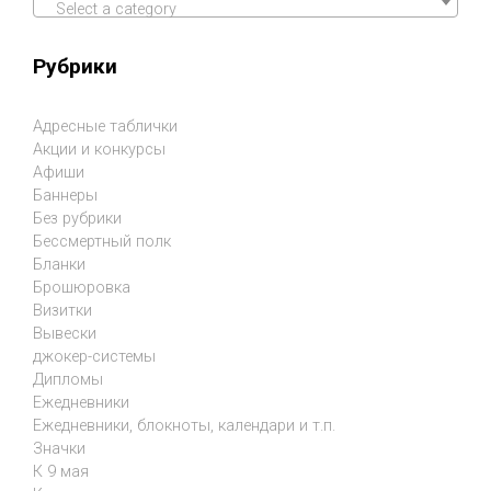
Select a category
Рубрики
Адресные таблички
Акции и конкурсы
Афиши
Баннеры
Без рубрики
Бессмертный полк
Бланки
Брошюровка
Визитки
Вывески
джокер-системы
Дипломы
Ежедневники
Ежедневники, блокноты, календари и т.п.
Значки
К 9 мая