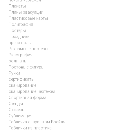
печать чертежей
Плакаты
Планы эвакуации
Пластиковые карты
Полиграфия
Постеры
Праздники
пресс-волы
Рекламные постеры
Ризография
ролл-апы
Ростовые фигуры
Ручки
сертификаты
сканирование
сканирование чертежей
Спортивная форма
Стенды
Стикеры
Сублимация
Табличка с шрифтом Брайля
Таблички из пластика