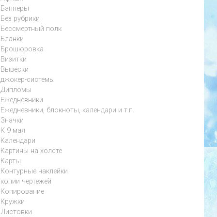
Баннеры
Без рубрики
Бессмертный полк
Бланки
Брошюровка
Визитки
Вывески
джокер-системы
Дипломы
Ежедневники
Ежедневники, блокноты, календари и т.п.
Значки
К 9 мая
Календари
Картины на холсте
Карты
Контурные наклейки
копии чертежей
Копирование
Кружки
Листовки