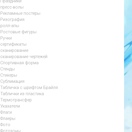
Праздники
пресс-волы
Рекламные постеры
Ризография
ролл-апы
Ростовые фигуры
Ручки
сертификаты
сканирование
сканирование чертежей
Спортивная форма
Стенды
Стикеры
Сублимация
Табличка с шрифтом Брайля
Таблички из пластика
Термотрансфер
Указатели
Флаги
Флаеры
Фото
Фотозоны