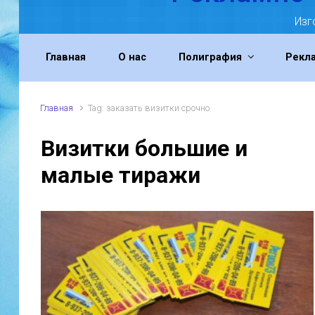
Изг
Главная
О нас
Полиграфия
Рекл
Главная
Tag: заказать визитки срочно
Визитки большие и
малые тиражи