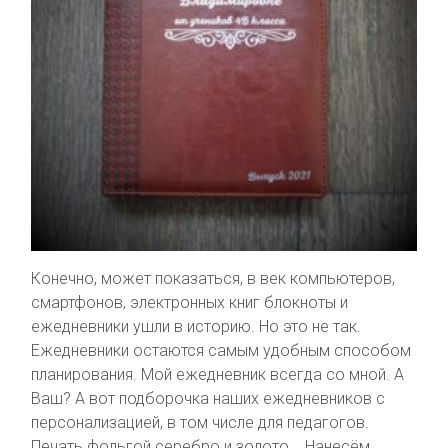
Конечно, может показаться, в век компьютеров,
смартфонов, электронных книг блокноты и
ежедневники ушли в историю. Но это не так.
Ежедневники остаются самым удобным способом
планирования. Мой ежедневник всегда со мной. А
Ваш? А вот подборочка наших ежедневников с
персонализацией, в том числе для педагогов.
Печать фольгой серебро и золото. Нанесём