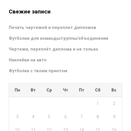
Свежие записи
Печать чертежей и переплет дипломов
Футболки для команды/группы/объединения
Чертежи, переплёт диплома и не только
Наклейки на авто
Футболка с твоим принтом
Пн
Вт
Ср
Чт
Пт
Сб
Вс
1
2
3
4
5
6
7
8
9
10
11
12
13
14
15
16