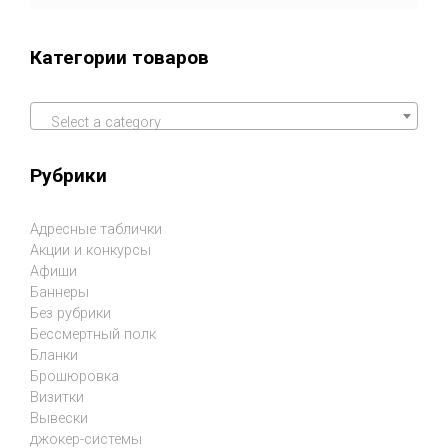
Категории товаров
Select a category
Рубрики
Адресные таблички
Акции и конкурсы
Афиши
Баннеры
Без рубрики
Бессмертный полк
Бланки
Брошюровка
Визитки
Вывески
джокер-системы