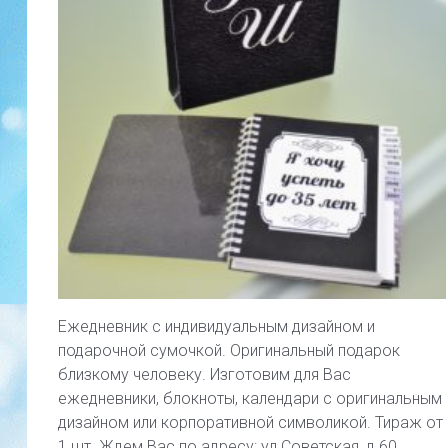
Ежедневник с индивидуальным дизайном и
подарочной сумочкой. Оригинальный подарок
близкому человеку. Изготовим для Вас
ежедневники, блокноты, календари с оригинальным
дизайном или корпоративной символикой. Тираж от
1 шт. Ждем Вас по адресу: ул.Советская, д.60