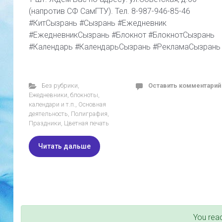
(напротив СФ СамГТУ). Тел. 8-987-946-85-46
#КитСызрань #Сызрань #Ежедневник
#ЕжедневникСызрань #Блокнот #БлокнотСызрань
#Календарь #КалендарьСызрань #РекламаСызрань
Без рубрики
,
Оставить комментарий
Ежедневники, блокноты,
календари и т.п.
,
Основная
деятельность
,
Полиграфия
,
Праздники
,
Цветная печать
Читать дальше
You rea