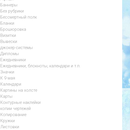
Баннеры
Без рубрики
Бессмертный полк
Бланки
Брошюровка
Визитки
Вывески
джокер-системы
Дипломы
Ежедневники
Ежедневники, блокноты, календари и т.п.
Значки
К 9 мая
Календари
Картины на холсте
Карты
Контурные наклейки
копии чертежей
Копирование
Кружки
Листовки