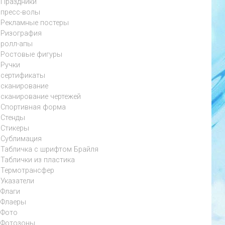
Праздники
пресс-волы
Рекламные постеры
Ризография
ролл-апы
Ростовые фигуры
Ручки
сертификаты
сканирование
сканирование чертежей
Спортивная форма
Стенды
Стикеры
Сублимация
Табличка с шрифтом Брайля
Таблички из пластика
Термотрансфер
Указатели
Флаги
Флаеры
Фото
Фотозоны