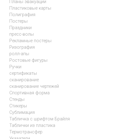
Планы эвакуации
Пластиковые карты
Полиграфия
Постеры
Праздники
пресс-волы
Рекламные постеры
Ризография
ролл-апы
Ростовые фигуры
Ручки
сертификаты
сканирование
сканирование чертежей
Спортивная форма
Стенды
Стикеры
Сублимация
Табличка с шрифтом Брайля
Таблички из пластика
Термотрансфер
Указатели