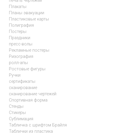
печать чертежей
Плакаты
Планы эвакуации
Пластиковые карты
Полиграфия
Постеры
Праздники
пресс-волы
Рекламные постеры
Ризография
ролл-апы
Ростовые фигуры
Ручки
сертификаты
сканирование
сканирование чертежей
Спортивная форма
Стенды
Стикеры
Сублимация
Табличка с шрифтом Брайля
Таблички из пластика