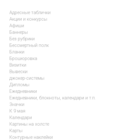
Адресные таблички
Акции и конкурсы
Афиши
Баннеры
Без рубрики
Бессмертный полк
Бланки
Брошюровка
Визитки
Вывески
джокер-системы
Дипломы
Ежедневники
Ежедневники, блокноты, календари и т.п.
Значки
К 9 мая
Календари
Картины на холсте
Карты
Контурные наклейки