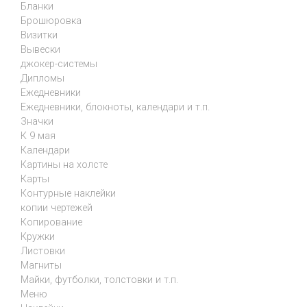
Бланки
Брошюровка
Визитки
Вывески
джокер-системы
Дипломы
Ежедневники
Ежедневники, блокноты, календари и т.п.
Значки
К 9 мая
Календари
Картины на холсте
Карты
Контурные наклейки
копии чертежей
Копирование
Кружки
Листовки
Магниты
Майки, футболки, толстовки и т.п.
Меню