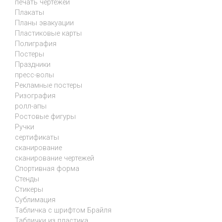
печать чертежей
Плакаты
Планы эвакуации
Пластиковые карты
Полиграфия
Постеры
Праздники
пресс-волы
Рекламные постеры
Ризография
ролл-апы
Ростовые фигуры
Ручки
сертификаты
сканирование
сканирование чертежей
Спортивная форма
Стенды
Стикеры
Сублимация
Табличка с шрифтом Брайля
Таблички из пластика