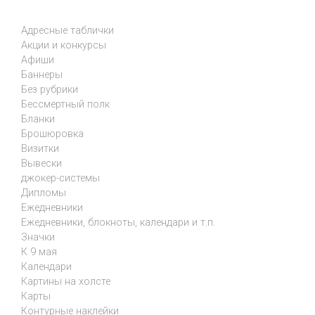
Адресные таблички
Акции и конкурсы
Афиши
Баннеры
Без рубрики
Бессмертный полк
Бланки
Брошюровка
Визитки
Вывески
джокер-системы
Дипломы
Ежедневники
Ежедневники, блокноты, календари и т.п.
Значки
К 9 мая
Календари
Картины на холсте
Карты
Контурные наклейки