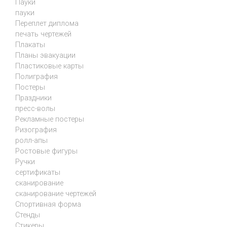
Пауки
пауки
Переплет диплома
печать чертежей
Плакаты
Планы эвакуации
Пластиковые карты
Полиграфия
Постеры
Праздники
пресс-волы
Рекламные постеры
Ризография
ролл-апы
Ростовые фигуры
Ручки
сертификаты
сканирование
сканирование чертежей
Спортивная форма
Стенды
Стикеры