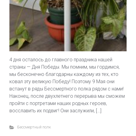
4 дня осталось до главного праздника нашей
страны — Дня Победы. Мы помним, мы гордимся,
мы бесконечно благодарны каждому из тех, кто
ковал эту великую Победу! Поэтому 9 Мая они
встанут в ряды Бессмертного полка рядом с нами!
Наконец, после двухлетнего перерыва мы сможем
пройти с портретами наших родных героев,
восславить их подвиг! Они заслужили, […]
Бессмертный полк