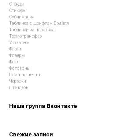
Стенды
Стикеры
Сублимация
Табличка с шрифтом Брайля
Таблички из пластика
Термотрансфер
Указатели
Флаги
Флаеры
Фото
Фотозоны
Цветная печать
Чертежи
штендеры
Наша группа Вконтакте
Свежие записи