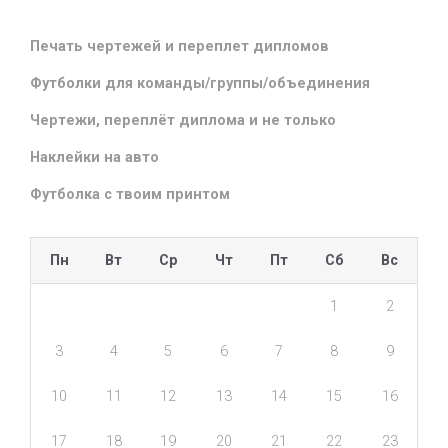
Печать чертежей и переплет дипломов
Футболки для команды/группы/объединения
Чертежи, переплёт диплома и не только
Наклейки на авто
Футболка с твоим принтом
Пн
Вт
Ср
Чт
Пт
Сб
Вс
1
2
3
4
5
6
7
8
9
10
11
12
13
14
15
16
17
18
19
20
21
22
23