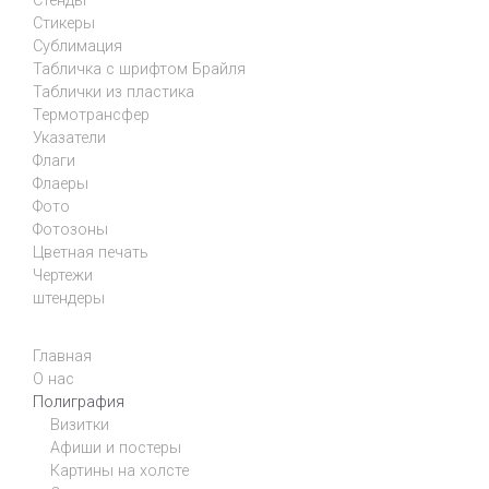
Стенды
Стикеры
Сублимация
Табличка с шрифтом Брайля
Таблички из пластика
Термотрансфер
Указатели
Флаги
Флаеры
Фото
Фотозоны
Цветная печать
Чертежи
штендеры
Главная
О нас
Полиграфия
Визитки
Афиши и постеры
Картины на холсте