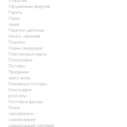
Открытки
Оформление модулей
Пакеты
Пауки
пауки
Переплет диплома
печать чертежей
Плакаты
Планы эвакуации
Пластиковые карты
Полиграфия
Постеры
Праздники
пресс-волы
Рекламные постеры
Ризография
ролл-апы
Ростовые фигуры
Ручки
сертификаты
сканирование
сканирование чертежей