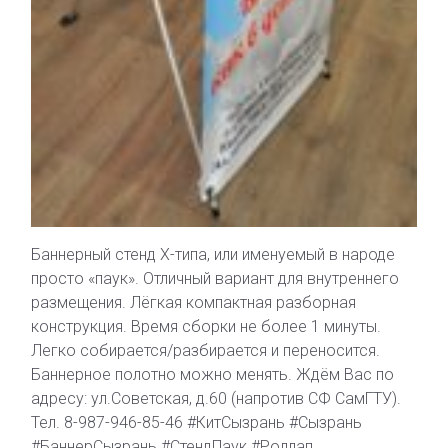
Баннерный стенд Х-типа, или именуемый в народе
просто «паук». Отличный вариант для внутреннего
размещения. Лёгкая компактная разборная
конструкция. Время сборки не более 1 минуты.
Легко собирается/разбирается и переносится.
Баннерное полотно можно менять. Ждём Вас по
адресу: ул.Советская, д.60 (напротив СФ СамГТУ).
Тел. 8-987-946-85-46 #КитСызрань #Сызрань
#БаннерСызрань #СтендПаук #Роллап