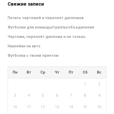
Свежие записи
Печать чертежей и переплет дипломов
Футболки для команды/группы/объединения
Чертежи, переплёт диплома и не только
Наклейки на авто
Футболка с твоим принтом
Пн
Вт
Ср
Чт
Пт
Сб
Вс
1
2
3
4
5
6
7
8
9
10
11
12
13
14
15
16